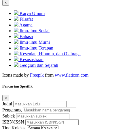
×
Karya Umum
Filsafat
Agama
Ilmu-ilmu Sosial
Bahasa
Ilmu-ilmu Murni
Ilmu-ilmu Terapan
Kesenian, Hiburan, dan Olahraga
Kesusastraan
Geografi dan Sejarah
Icons made by
Freepik
from
www.flaticon.com
Pencarian Spesifik
×
Judul
Pengarang
Subjek
ISBN/ISSN
Tipe Koleksi