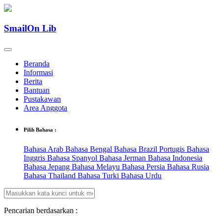
SmailOn Lib
Beranda
Informasi
Berita
Bantuan
Pustakawan
Area Anggota
Pilih Bahasa :
Bahasa Arab
Bahasa Bengal
Bahasa Brazil Portugis
Bahasa
Inggris
Bahasa Spanyol
Bahasa Jerman
Bahasa Indonesia
Bahasa Jepang
Bahasa Melayu
Bahasa Persia
Bahasa Rusia
Bahasa Thailand
Bahasa Turki
Bahasa Urdu
Pencarian berdasarkan :