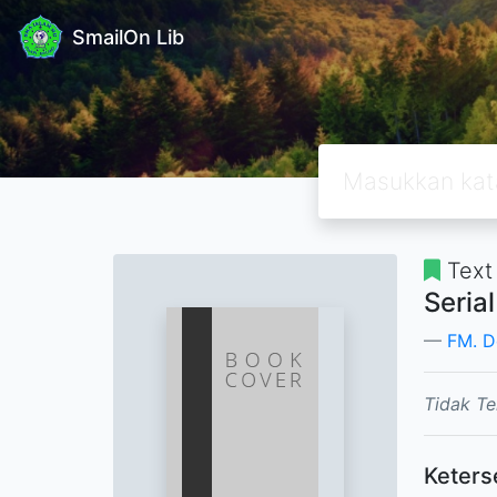
SmailOn Lib
Text
Seria
FM. D
Tidak Te
Keters