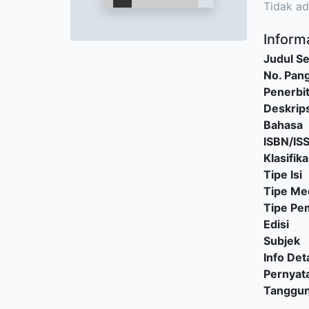
Tidak ad
Informa
Judul Se
No. Pang
Penerbi
Deskrips
Bahasa
ISBN/IS
Klasifika
Tipe Isi
Tipe Me
Tipe P
Edisi
Subjek
Info Deta
Pernyat
Tanggu