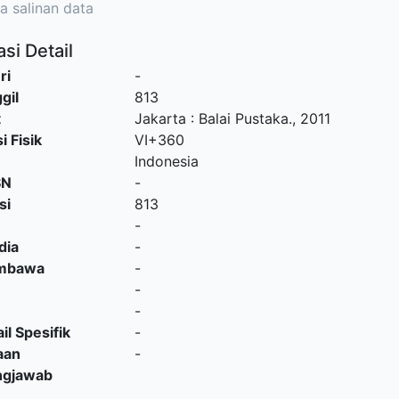
a salinan data
si Detail
ri
-
gil
813
t
Jakarta
:
Balai Pustaka
.,
2011
i Fisik
VI+360
Indonesia
SN
-
si
813
-
dia
-
embawa
-
-
-
il Spesifik
-
aan
-
ngjawab