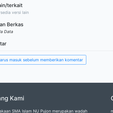
ain/terkait
sedia versi lain
an Berkas
da Data
tar
arus masuk sebelum memberikan komentar
ang Kami
akaan SMA Islam NU Pujon merupakan wadah
m