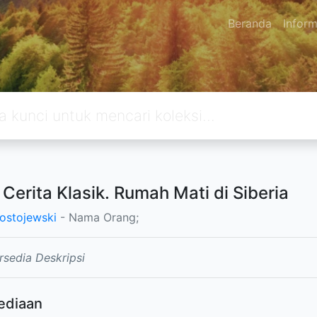
Beranda
Inform
l Cerita Klasik. Rumah Mati di Siberia
ostojewski
- Nama Orang;
rsedia Deskripsi
ediaan