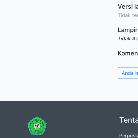
Versi l
Tidak ter
Lampir
Tidak A
Komen
Anda h
Tent
Perpust