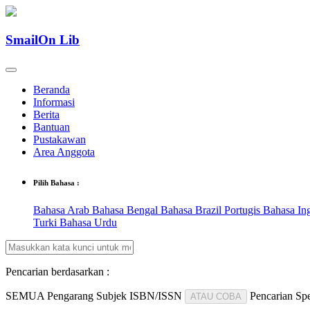
SmailOn Lib
Beranda
Informasi
Berita
Bantuan
Pustakawan
Area Anggota
Pilih Bahasa :
Bahasa Arab
Bahasa Bengal
Bahasa Brazil Portugis
Bahasa In
Turki
Bahasa Urdu
Pencarian berdasarkan :
SEMUA
Pengarang
Subjek
ISBN/ISSN
Pencarian Spe
ATAU COBA