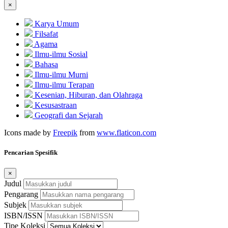
×
Karya Umum
Filsafat
Agama
Ilmu-ilmu Sosial
Bahasa
Ilmu-ilmu Murni
Ilmu-ilmu Terapan
Kesenian, Hiburan, dan Olahraga
Kesusastraan
Geografi dan Sejarah
Icons made by
Freepik
from
www.flaticon.com
Pencarian Spesifik
×
Judul
Pengarang
Subjek
ISBN/ISSN
Tipe Koleksi