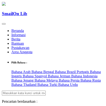
SmailOn Lib
Beranda
Informasi
Berita
Bantuan
Pustakawan
Area Anggota
Pilih Bahasa :
Bahasa Arab
Bahasa Bengal
Bahasa Brazil Portugis
Bahasa
Inggris
Bahasa Spanyol
Bahasa Jerman
Bahasa Indonesia
Bahasa Jepang
Bahasa Melayu
Bahasa Persia
Bahasa Rusia
Bahasa Thailand
Bahasa Turki
Bahasa Urdu
Pencarian berdasarkan :