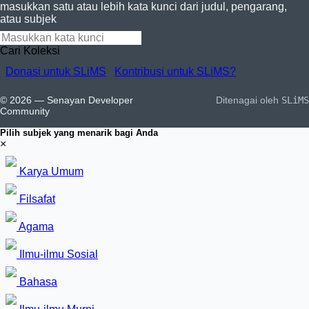
masukkan satu atau lebih kata kunci dari judul, pengarang,
atau subjek
Cari Koleksi
Donasi untuk SLiMS
Kontribusi untuk SLiMS?
© 2026 — Senayan Developer
Ditenagai oleh
SLiMS
Community
Pilih subjek yang menarik bagi Anda
×
Karya Umum
Filsafat
Agama
Ilmu-ilmu Sosial
Bahasa