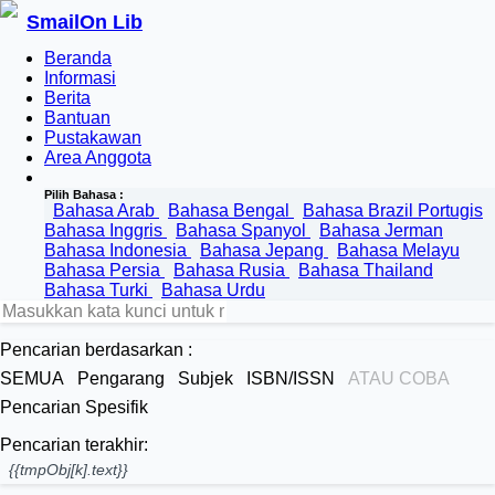
SmailOn Lib
Beranda
Informasi
Berita
Bantuan
Pustakawan
Area Anggota
Pilih Bahasa :
Bahasa Arab
Bahasa Bengal
Bahasa Brazil Portugis
Bahasa Inggris
Bahasa Spanyol
Bahasa Jerman
Bahasa Indonesia
Bahasa Jepang
Bahasa Melayu
Bahasa Persia
Bahasa Rusia
Bahasa Thailand
Bahasa Turki
Bahasa Urdu
Pencarian berdasarkan :
SEMUA
Pengarang
Subjek
ISBN/ISSN
ATAU COBA
Pencarian Spesifik
Pencarian terakhir:
{{tmpObj[k].text}}