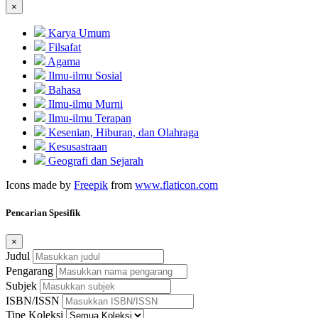
×
Karya Umum
Filsafat
Agama
Ilmu-ilmu Sosial
Bahasa
Ilmu-ilmu Murni
Ilmu-ilmu Terapan
Kesenian, Hiburan, dan Olahraga
Kesusastraan
Geografi dan Sejarah
Icons made by
Freepik
from
www.flaticon.com
Pencarian Spesifik
×
Judul
Pengarang
Subjek
ISBN/ISSN
Tipe Koleksi