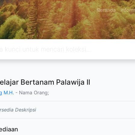
Beranda
Inform
elajar Bertanam Palawija II
g M.H.
- Nama Orang;
rsedia Deskripsi
ediaan