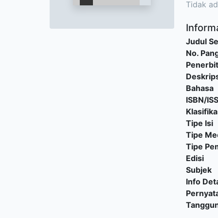
Tidak ad
Informa
Judul Se
No. Pang
Penerbi
Deskrips
Bahasa
ISBN/IS
Klasifika
Tipe Isi
Tipe Me
Tipe P
Edisi
Subjek
Info Deta
Pernyat
Tanggu