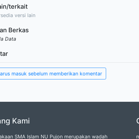
ain/terkait
sedia versi lain
an Berkas
da Data
tar
arus masuk sebelum memberikan komentar
ang Kami
akaan SMA Islam NU Pujon merupakan wadah
m