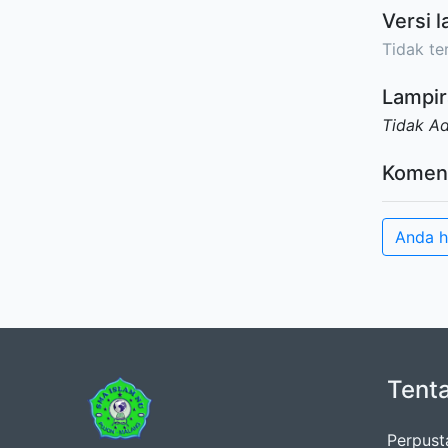
Versi l
Tidak ter
Lampir
Tidak A
Komen
Anda h
Tent
Perpust