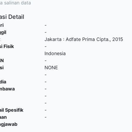
a salinan data
si Detail
ri
-
gil
-
t
Jakarta
:
Adfate Prima Cipta
.,
2015
i Fisik
-
Indonesia
SN
-
si
NONE
-
dia
-
embawa
-
-
-
il Spesifik
-
aan
-
ngjawab