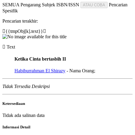
SEMUA
Pengarang
Subjek
ISBN/ISSN
Pencarian
ATAU COBA
Spesifik
Pencarian terakhir:
{{tmpObj[k].text}}
Text
Ketika Cinta bertasbih II
Habiburrahman El Shirazy
- Nama Orang;
Tidak Tersedia Deskripsi
Ketersediaan
Tidak ada salinan data
Informasi Detail