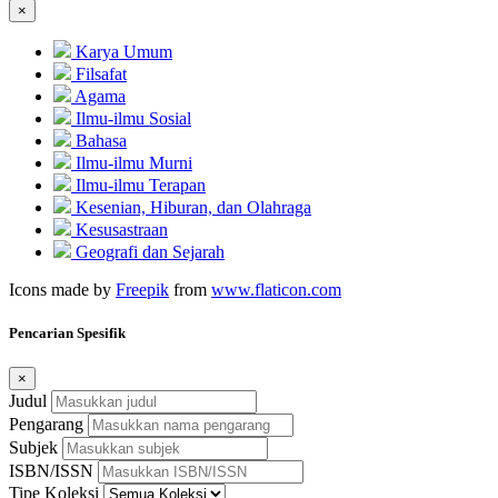
×
Karya Umum
Filsafat
Agama
Ilmu-ilmu Sosial
Bahasa
Ilmu-ilmu Murni
Ilmu-ilmu Terapan
Kesenian, Hiburan, dan Olahraga
Kesusastraan
Geografi dan Sejarah
Icons made by
Freepik
from
www.flaticon.com
Pencarian Spesifik
×
Judul
Pengarang
Subjek
ISBN/ISSN
Tipe Koleksi