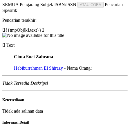
SEMUA
Pengarang
Subjek
ISBN/ISSN
Pencarian
ATAU COBA
Spesifik
Pencarian terakhir:
{{tmpObj[k].text}}
Text
Cinta Suci Zahrana
Habiburrahman El Shirazy
- Nama Orang;
Tidak Tersedia Deskripsi
Ketersediaan
Tidak ada salinan data
Informasi Detail