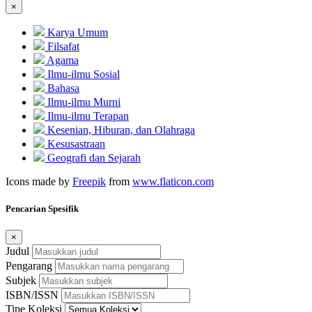
×
Karya Umum
Filsafat
Agama
Ilmu-ilmu Sosial
Bahasa
Ilmu-ilmu Murni
Ilmu-ilmu Terapan
Kesenian, Hiburan, dan Olahraga
Kesusastraan
Geografi dan Sejarah
Icons made by
Freepik
from
www.flaticon.com
Pencarian Spesifik
×
Judul
Pengarang
Subjek
ISBN/ISSN
Tipe Koleksi