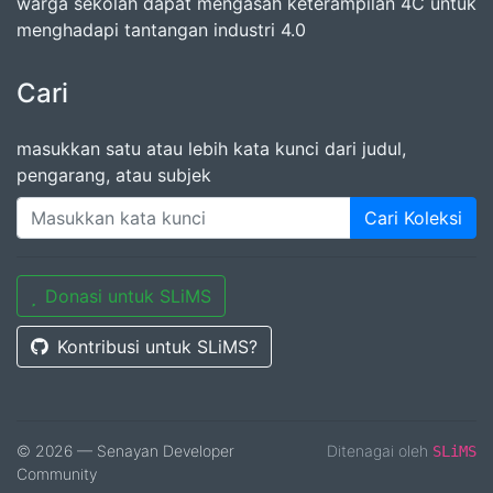
warga sekolah dapat mengasah keterampilan 4C untuk
menghadapi tantangan industri 4.0
Cari
masukkan satu atau lebih kata kunci dari judul,
pengarang, atau subjek
Cari Koleksi
Donasi untuk SLiMS
Kontribusi untuk SLiMS?
© 2026 — Senayan Developer
Ditenagai oleh
SLiMS
Community