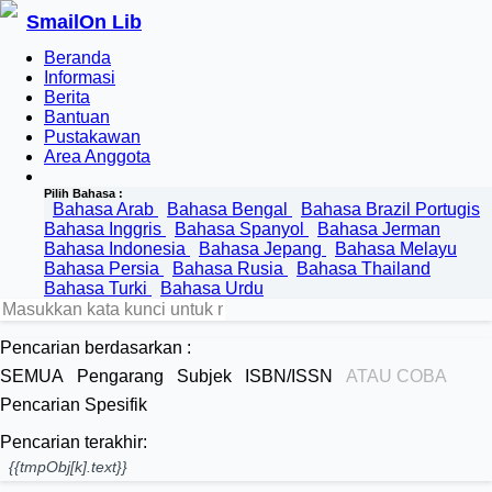
SmailOn Lib
Beranda
Informasi
Berita
Bantuan
Pustakawan
Area Anggota
Pilih Bahasa :
Bahasa Arab
Bahasa Bengal
Bahasa Brazil Portugis
Bahasa Inggris
Bahasa Spanyol
Bahasa Jerman
Bahasa Indonesia
Bahasa Jepang
Bahasa Melayu
Bahasa Persia
Bahasa Rusia
Bahasa Thailand
Bahasa Turki
Bahasa Urdu
Pencarian berdasarkan :
SEMUA
Pengarang
Subjek
ISBN/ISSN
ATAU COBA
Pencarian Spesifik
Pencarian terakhir:
{{tmpObj[k].text}}