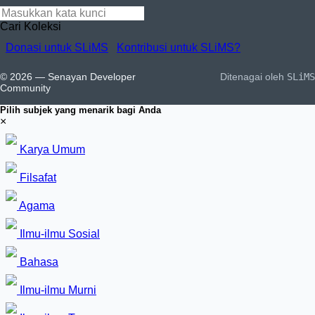
Cari Koleksi
Donasi untuk SLiMS
Kontribusi untuk SLiMS?
© 2026 — Senayan Developer
Ditenagai oleh
SLiMS
Community
Pilih subjek yang menarik bagi Anda
×
Karya Umum
Filsafat
Agama
Ilmu-ilmu Sosial
Bahasa
Ilmu-ilmu Murni