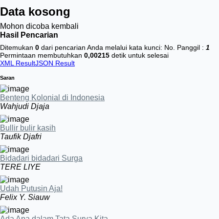
Data kosong
Mohon dicoba kembali
Hasil Pencarian
Ditemukan
0
dari pencarian Anda melalui kata kunci:
No. Panggil :
1
Permintaan membutuhkan
0,00215
detik untuk selesai
XML Result
JSON Result
Saran
Benteng Kolonial di Indonesia
Wahjudi Djaja
Bullir bulir kasih
Taufik Djafri
Bidadari bidadari Surga
TERE LIYE
Udah Putusin Aja!
Felix Y. Siauw
Ada Apa dalam Tata Surya Kita