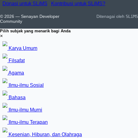
Donasi untuk SLiMS
Kontribusi untuk SLiMS?
© 2026 — Senayan Developer
Ditenagai oleh
SLiMS
Community
Pilih subjek yang menarik bagi Anda
×
Karya Umum
Filsafat
Agama
Ilmu-ilmu Sosial
Bahasa
Ilmu-ilmu Murni
Ilmu-ilmu Terapan
Kesenian, Hiburan, dan Olahraga