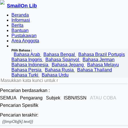
SmailOn Lib
Beranda
Informasi
Berita
Bantuan
Pustakawan
Area Anggota
Pilih Bahasa :
Bahasa Arab
Bahasa Bengal
Bahasa Brazil Portugis
Bahasa Inggris
Bahasa Spanyol
Bahasa Jerman
Bahasa Indonesia
Bahasa Jepang
Bahasa Melayu
Bahasa Persia
Bahasa Rusia
Bahasa Thailand
Bahasa Turki
Bahasa Urdu
Pencarian berdasarkan :
SEMUA
Pengarang
Subjek
ISBN/ISSN
ATAU COBA
Pencarian Spesifik
Pencarian terakhir:
{{tmpObj[k].text}}