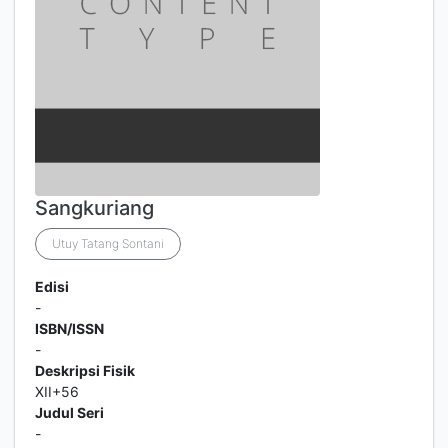
Sangkuriang
Utuy Tatang Sontani
Edisi
-
ISBN/ISSN
-
Deskripsi Fisik
XII+56
Judul Seri
-